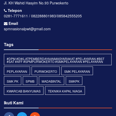
Jl. KH Wahid Hasyim No.93 Purwokerto
Telepon
0281-7771611 / 082288801983/085842555205
Email
spmnasionalpwt@gmail.com
Tags
#DPM #DIKLATPEMBERDAYAANMASYARAKAT #PELAYARAN #BST
#SAT #AFF #SPMPURWOKERTO #SMKPELAYARAN #PELAYARAN
PEPLAYARAN
PURWOKERTO
SMK PELAYARAN
SMK PK
SPMB
MADABINTAL
SMKPK
KWARCAB BANYUMAS
TEKNIKA KAPAL NIAGA
Ikuti Kami