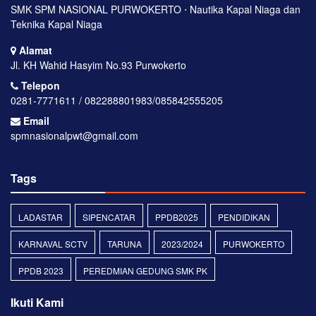
SMK SPM NASIONAL PURWOKERTO ⋅ Nautika Kapal Niaga dan
Teknika Kapal Niaga
Alamat
Jl. KH Wahid Hasyim No.93 Purwokerto
Telepon
0281-7771611 / 082288801983/085842555205
Email
spmnasionalpwt@gmail.com
Tags
LADASTAR
SIPENCATAR
PPDB2025
PENDIDIKAN
KARNAVAL SCTV
TARUNA
2023/2024
PURWOKERTO
PPDB 2023
PEREDMIAN GEDUNG SMK PK
Ikuti Kami