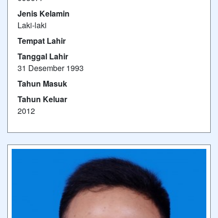
Jenis Kelamin
Laki-laki
Tempat Lahir
Tanggal Lahir
31 Desember 1993
Tahun Masuk
Tahun Keluar
2012