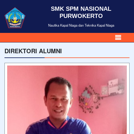
SMK SPM NASIONAL
PURWOKERTO
Nautika Kapal Niaga dan Teknika Kapal Niaga
DIREKTORI ALUMNI