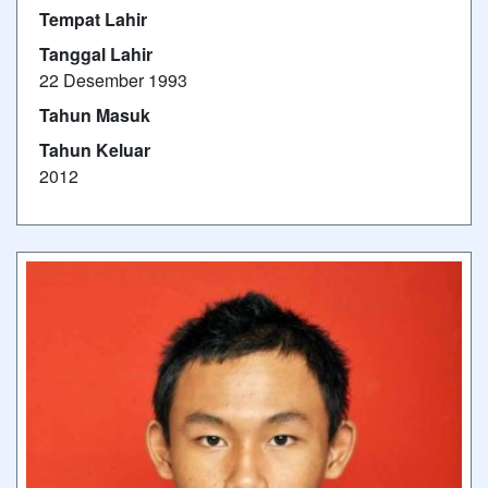
Tempat Lahir
Tanggal Lahir
22 Desember 1993
Tahun Masuk
Tahun Keluar
2012