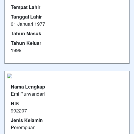
Tempat Lahir
Tanggal Lahir
01 Januari 1977
Tahun Masuk
Tahun Keluar
1998
Nama Lengkap
Emi Purwandari
NIS
992207
Jenis Kelamin
Perempuan