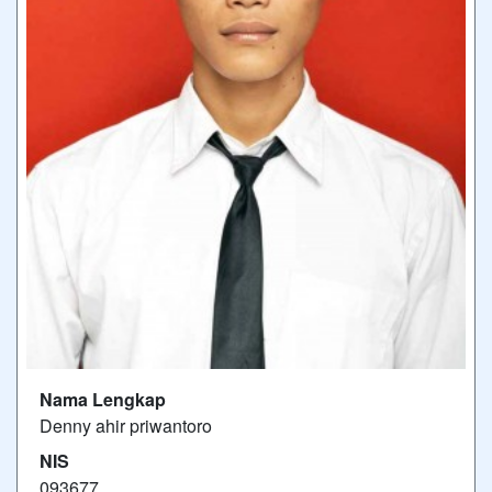
Nama Lengkap
Denny ahir priwantoro
NIS
093677