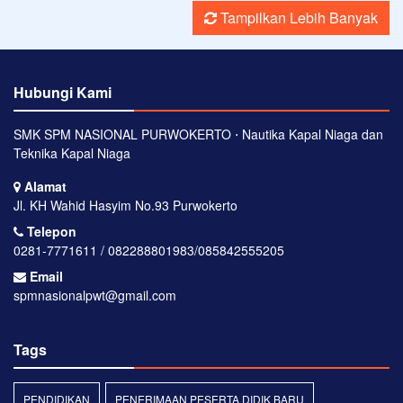
Tampilkan Lebih Banyak
Hubungi Kami
SMK SPM NASIONAL PURWOKERTO ⋅ Nautika Kapal Niaga dan
Teknika Kapal Niaga
Alamat
Jl. KH Wahid Hasyim No.93 Purwokerto
Telepon
0281-7771611 / 082288801983/085842555205
Email
spmnasionalpwt@gmail.com
Tags
PENDIDIKAN
PENERIMAAN PESERTA DIDIK BARU