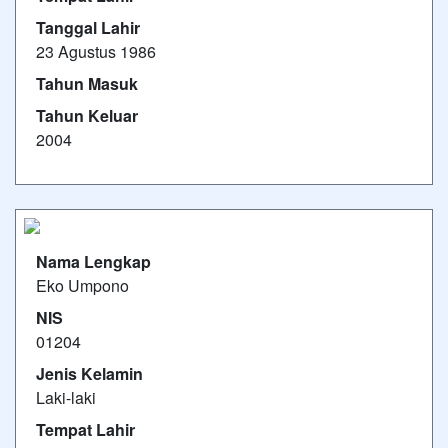
Tanggal Lahir
23 Agustus 1986
Tahun Masuk
Tahun Keluar
2004
Nama Lengkap
Eko Umpono
NIS
01204
Jenis Kelamin
Laki-laki
Tempat Lahir