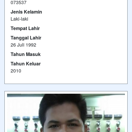
073537
Jenis Kelamin
Laki-laki
Tempat Lahir
Tanggal Lahir
26 Juli 1992
Tahun Masuk
Tahun Keluar
2010