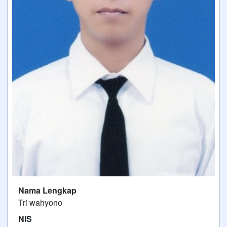
Nama Lengkap
Tri wahyono
NIS