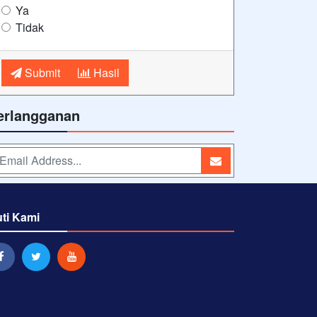
Ya
Tidak
Submit
Hasil
erlangganan
uti Kami