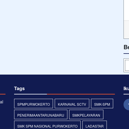
B
Tags
Ik
al
SPMPURWOKERTO
KARNAVAL SCTV
SMK-SPM
PENERIMAANTARUNABARU
SMKPELAYARAN
SMK SPM NASIONAL PURWOKERTO
LADASTAR