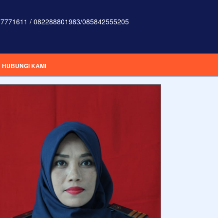
7771611 / 082288801983/085842555205
HUBUNGI KAMI