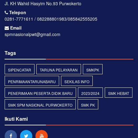
Jl. KH Wahid Hasyim No.93 Purwokerto
Telepon
0281-7771611 / 082288801983/085842555205
Email
spmnasionalpwt@gmail.com
Tags
SIPENCATAR
TARUNA PELAYARAN
SMKPK
PENRIMAANTARUNABARU
SEKILAS INFO
PENERIMAAN PESERTA DIDIK BARU
2023/2024
SMK HEBAT
SMK SPM NASIONAL PURWOKERTO
SMK PK
Ikuti Kami