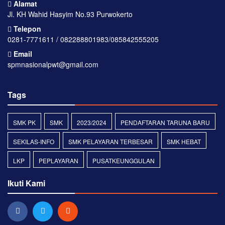
Alamat
Jl. KH Wahid Hasyim No.93 Purwokerto
Telepon
0281-7771611 / 082288801983/085842555205
Email
spmnasionalpwt@gmail.com
Tags
SMK PK
SMK
2023/2024
PENDAFTARAN TARUNA BARU
SEKILAS-INFO
SMK PELAYARAN TERBESAR
SMK HEBAT
LKP
PEPLAYARAN
PUSATKEUNGGULAN
Ikuti Kami