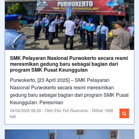
SMK Pelayaran Nasional Purwokerto secara resmi
meresmikan gedung baru sebagai bagian dari
program SMK Pusat Keunggulan
Purwokerto, [23 April 2025] – SMK Pelayaran
Nasional Purwokerto secara resmi meresmikan
gedung baru sebagai bagian dari program SMK Pusat
Keunggulan. Peresmian
24/04/2025 08:29 - Oleh Eko Yuli Rusmanto - Dilihat 1928
kali