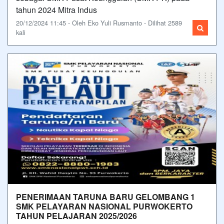
tahun 2024 Mitra Indus
20/12/2024 11:45 - Oleh Eko Yuli Rusmanto - Dilihat 2589
kali
PENERIMAAN TARUNA BARU GELOMBANG 1
SMK PELAYARAN NASIONAL PURWOKERTO
TAHUN PELAJARAN 2025/2026