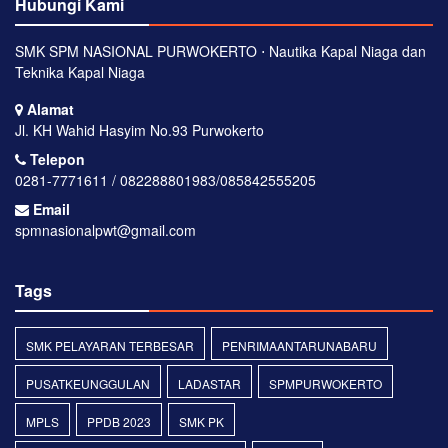
Hubungi Kami
SMK SPM NASIONAL PURWOKERTO ⋅ Nautika Kapal Niaga dan
Teknika Kapal Niaga
Alamat
Jl. KH Wahid Hasyim No.93 Purwokerto
Telepon
0281-7771611 / 082288801983/085842555205
Email
spmnasionalpwt@gmail.com
Tags
SMK PELAYARAN TERBESAR
PENRIMAANTARUNABARU
PUSATKEUNGGULAN
LADASTAR
SPMPURWOKERTO
MPLS
PPDB 2023
SMK PK