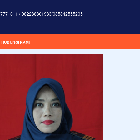
7771611 / 082288801983/085842555205
HUBUNGI KAMI