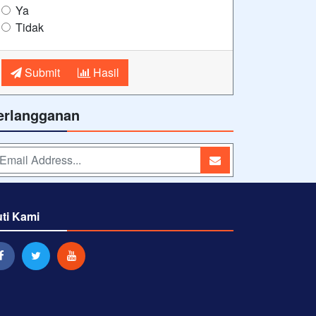
Ya
Tidak
Submit
Hasil
erlangganan
uti Kami