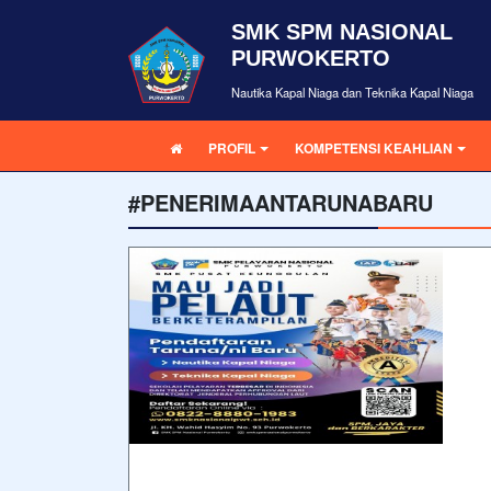
SMK SPM NASIONAL
PURWOKERTO
Nautika Kapal Niaga dan Teknika Kapal Niaga
PROFIL
KOMPETENSI KEAHLIAN
#PENERIMAANTARUNABARU