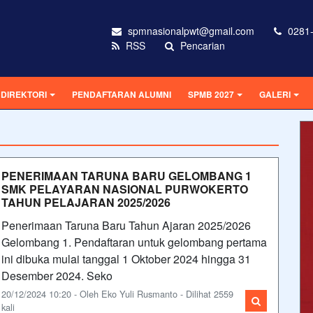
spmnasionalpwt@gmail.com
0281-
RSS
Pencarian
DIREKTORI
PENDAFTARAN ALUMNI
SPMB 2027
GALERI
PENERIMAAN TARUNA BARU GELOMBANG 1
SMK PELAYARAN NASIONAL PURWOKERTO
TAHUN PELAJARAN 2025/2026
Penerimaan Taruna Baru Tahun Ajaran 2025/2026
Gelombang 1. Pendaftaran untuk gelombang pertama
ini dibuka mulai tanggal 1 Oktober 2024 hingga 31
Desember 2024. Seko
20/12/2024 10:20 - Oleh Eko Yuli Rusmanto - Dilihat 2559
kali