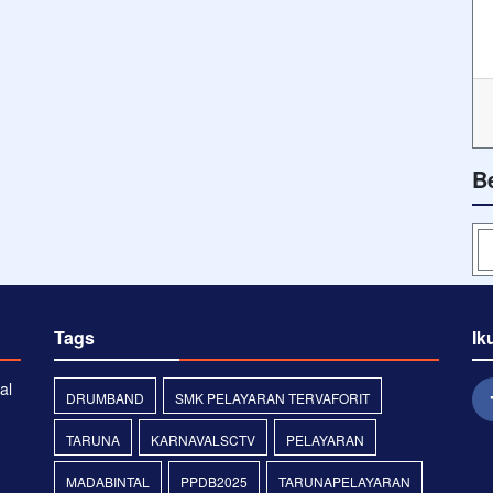
B
Tags
Ik
al
DRUMBAND
SMK PELAYARAN TERVAFORIT
TARUNA
KARNAVALSCTV
PELAYARAN
MADABINTAL
PPDB2025
TARUNAPELAYARAN