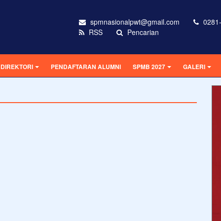
spmnasionalpwt@gmail.com
0281-
RSS
Pencarian
DIREKTORI
PENDAFTARAN ALUMNI
SPMB 2027
GALERI