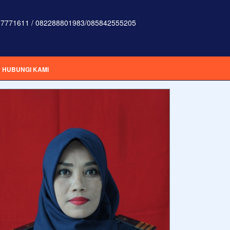
7771611 / 082288801983/085842555205
HUBUNGI KAMI