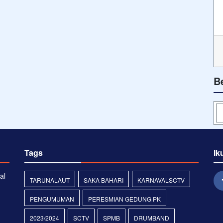
B
Tags
Ik
al
TARUNALAUT
SAKA BAHARI
KARNAVALSCTV
PENGUMUMAN
PERESMIAN GEDUNG PK
2023/2024
SCTV
SPMB
DRUMBAND