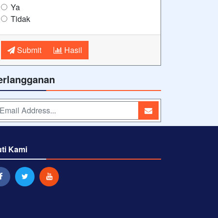
Ya
Tidak
Submit
Hasil
erlangganan
uti Kami