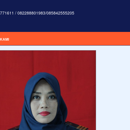
771611 / 082288801983/085842555205
 KAMI