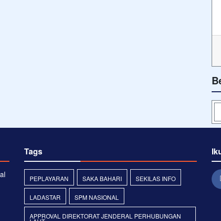
B
Tags
Ik
al
PEPLAYARAN
SAKA BAHARI
SEKILAS INFO
LADASTAR
SPM NASIONAL
APPROVAL DIREKTORAT JENDERAL PERHUBUNGAN