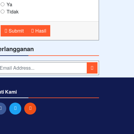
Ya
Tidak
Submit
Hasil
erlangganan
uti Kami