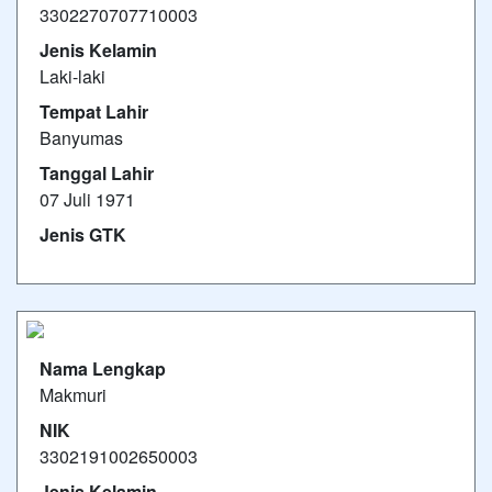
3302270707710003
Jenis Kelamin
Laki-laki
Tempat Lahir
Banyumas
Tanggal Lahir
07 Juli 1971
Jenis GTK
Nama Lengkap
Makmuri
NIK
3302191002650003
Jenis Kelamin