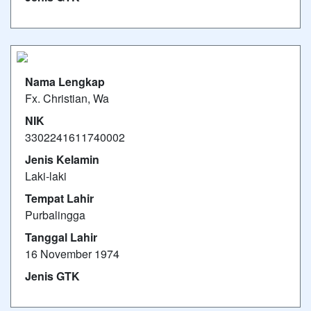
Nama Lengkap
Fx. Christian, Wa
NIK
3302241611740002
Jenis Kelamin
Laki-laki
Tempat Lahir
Purbalingga
Tanggal Lahir
16 November 1974
Jenis GTK