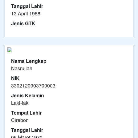
Tanggal Lahir
13 April 1988
Jenis GTK
Nama Lengkap
Nasrullah
NIK
3302120903700003
Jenis Kelamin
Laki-laki
Tempat Lahir
Cirebon
Tanggal Lahir
05 Maret 1970