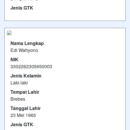
Jenis GTK
Nama Lengkap
Edi Wahyono
NIK
3302262305650003
Jenis Kelamin
Laki-laki
Tempat Lahir
Brebes
Tanggal Lahir
23 Mei 1965
Jenis GTK