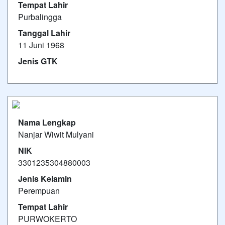
Tempat Lahir
Purbalingga
Tanggal Lahir
11 Juni 1968
Jenis GTK
Nama Lengkap
Nanjar Wiwit Mulyani
NIK
3301235304880003
Jenis Kelamin
Perempuan
Tempat Lahir
PURWOKERTO