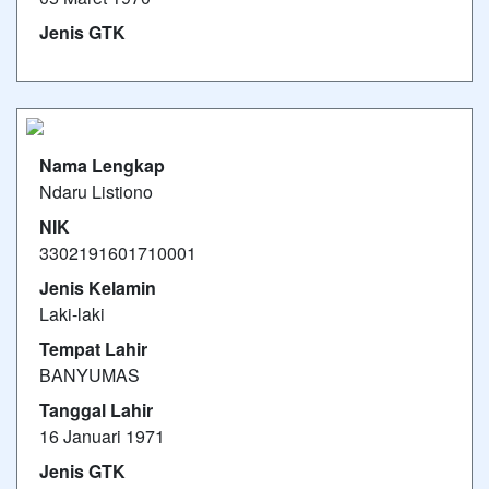
Jenis GTK
Nama Lengkap
Ndaru Listiono
NIK
3302191601710001
Jenis Kelamin
Laki-laki
Tempat Lahir
BANYUMAS
Tanggal Lahir
16 Januari 1971
Jenis GTK