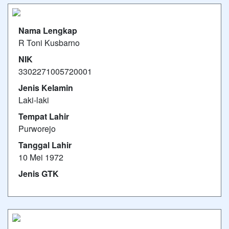
Nama Lengkap
R Toni Kusbarno
NIK
3302271005720001
Jenis Kelamin
Laki-laki
Tempat Lahir
Purworejo
Tanggal Lahir
10 Mei 1972
Jenis GTK