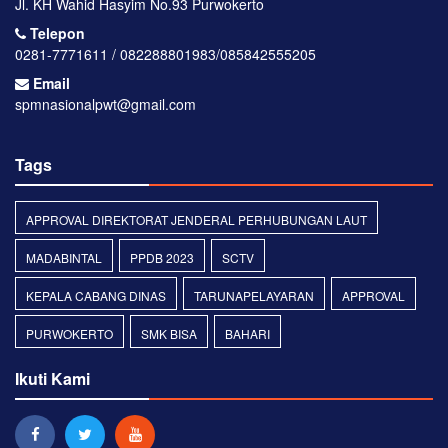
Jl. KH Wahid Hasyim No.93 Purwokerto
Telepon
0281-7771611 / 082288801983/085842555205
Email
spmnasionalpwt@gmail.com
Tags
APPROVAL DIREKTORAT JENDERAL PERHUBUNGAN LAUT
MADABINTAL
PPDB 2023
SCTV
KEPALA CABANG DINAS
TARUNAPELAYARAN
APPROVAL
PURWOKERTO
SMK BISA
BAHARI
Ikuti Kami