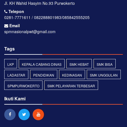
Jl. KH Wahid Hasyim No.93 Purwokerto
Telepon
0281-7771611 / 082288801983/085842555205
Email
spmnasionalpwt@gmail.com
Tags
LKP
KEPALA CABANG DINAS
SMK HEBAT
SMK BISA
LADASTAR
PENDIDIKAN
KEDINASAN
SMK UNGGULAN
SPMPURWOKERTO
SMK PELAYARAN TERBESAR
Ikuti Kami