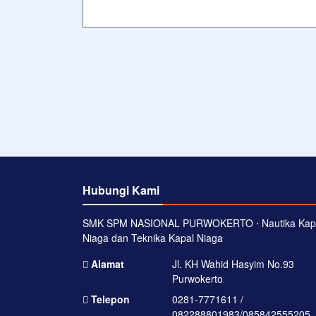
Hubungi Kami
SMK SPM NASIONAL PURWOKERTO ⋅ Nautika Kap
Niaga dan Teknika Kapal Niaga
Alamat
Jl. KH Wahid Hasyim No.93
Purwokerto
Telepon
0281-7771611 /
082288801983/085842555205