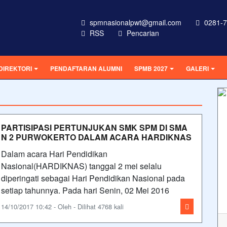
spmnasionalpwt@gmail.com
0281-7
RSS
Pencarian
DIREKTORI
PENDAFTARAN ALUMNI
SPMB 2027
GALERI
PARTISIPASI PERTUNJUKAN SMK SPM DI SMA
N 2 PURWOKERTO DALAM ACARA HARDIKNAS
Dalam acara Hari Pendidikan
Nasional(HARDIKNAS) tanggal 2 mei selalu
diperingati sebagai Hari Pendidikan Nasional pada
setiap tahunnya. Pada hari Senin, 02 Mei 2016
14/10/2017 10:42 - Oleh - Dilihat 4768 kali