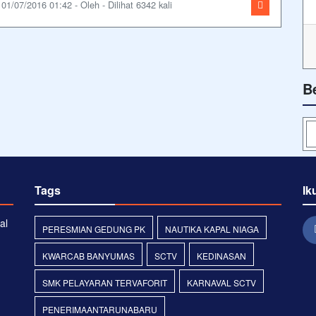
01/07/2016 01:42 - Oleh - Dilihat 6342 kali
B
Tags
Ik
al
PERESMIAN GEDUNG PK
NAUTIKA KAPAL NIAGA
KWARCAB BANYUMAS
SCTV
KEDINASAN
SMK PELAYARAN TERVAFORIT
KARNAVAL SCTV
PENERIMAANTARUNABARU