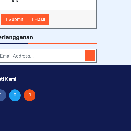
Tidak
Submit
Hasil
erlangganan
uti Kami