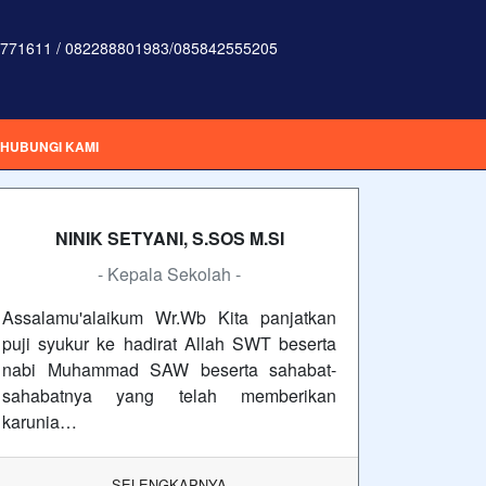
771611 / 082288801983/085842555205
HUBUNGI KAMI
NINIK SETYANI, S.SOS M.SI
- Kepala Sekolah -
Assalamu'alaikum Wr.Wb Kita panjatkan
puji syukur ke hadirat Allah SWT beserta
nabi Muhammad SAW beserta sahabat-
sahabatnya yang telah memberikan
karunia…
SELENGKAPNYA