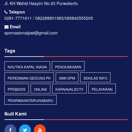
Jl. KH Wahid Hasyim No.93 Purwokerto
Telepon
0281-7771611 / 082288801983/085842555205
Email
spmnasionalpwt@gmail.com
Tags
NAUTIKA KAPAL NIAGA
PENGUMUMAN
PERESMIAN GEDUNG PK
SMK-SPM
SEKILAS INFO
PPDB2025
ONLINE
KARNAVALSCTV
PELAYARAN
PENRIMAANTARUNABARU
Ikuti Kami