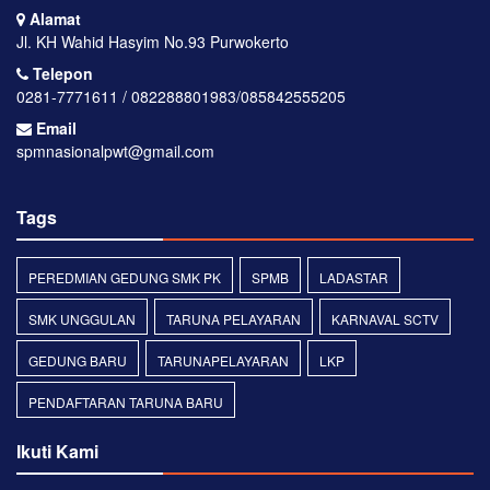
Alamat
Jl. KH Wahid Hasyim No.93 Purwokerto
Telepon
0281-7771611 / 082288801983/085842555205
Email
spmnasionalpwt@gmail.com
Tags
PEREDMIAN GEDUNG SMK PK
SPMB
LADASTAR
SMK UNGGULAN
TARUNA PELAYARAN
KARNAVAL SCTV
GEDUNG BARU
TARUNAPELAYARAN
LKP
PENDAFTARAN TARUNA BARU
Ikuti Kami