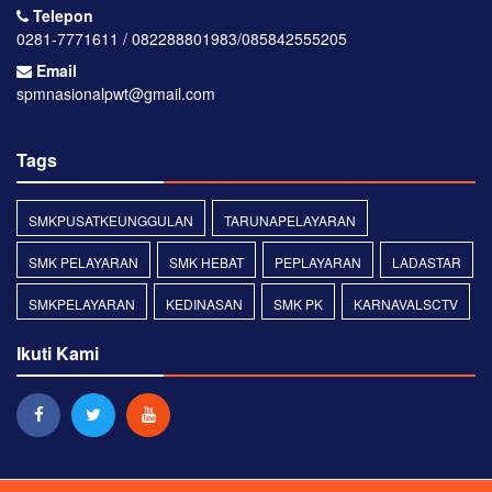
Telepon
0281-7771611 / 082288801983/085842555205
Email
spmnasionalpwt@gmail.com
Tags
SMKPUSATKEUNGGULAN
TARUNAPELAYARAN
SMK PELAYARAN
SMK HEBAT
PEPLAYARAN
LADASTAR
SMKPELAYARAN
KEDINASAN
SMK PK
KARNAVALSCTV
Ikuti Kami