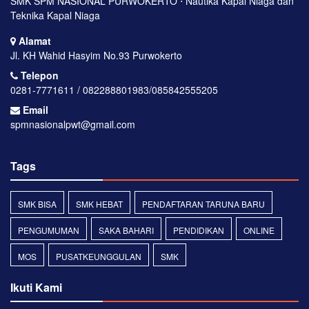
SMK SPM NASIONAL PURWOKERTO ⋅ Nautika Kapal Niaga dan
Teknika Kapal Niaga
Alamat
Jl. KH Wahid Hasyim No.93 Purwokerto
Telepon
0281-7771611 / 082288801983/085842555205
Email
spmnasionalpwt@gmail.com
Tags
SMK BISA
SMK HEBAT
PENDAFTARAN TARUNA BARU
PENGUMUMAN
SAKA BAHARI
PENDIDIKAN
ONLINE
MOS
PUSATKEUNGGULAN
SMK
Ikuti Kami