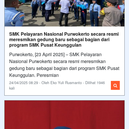
SMK Pelayaran Nasional Purwokerto secara resmi
meresmikan gedung baru sebagai bagian dari
program SMK Pusat Keunggulan
Purwokerto, [23 April 2025] – SMK Pelayaran
Nasional Purwokerto secara resmi meresmikan
gedung baru sebagai bagian dari program SMK Pusat
Keunggulan. Peresmian
24/04/2025 08:29 - Oleh Eko Yuli Rusmanto - Dilihat 1946
kali