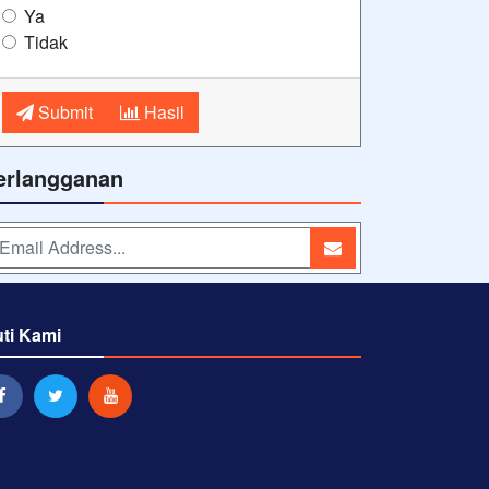
Ya
Tidak
Submit
Hasil
erlangganan
uti Kami