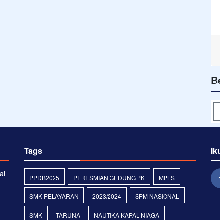
B
Tags
Ik
al
PPDB2025
PERESMIAN GEDUNG PK
MPLS
SMK PELAYARAN
2023/2024
SPM NASIONAL
SMK
TARUNA
NAUTIKA KAPAL NIAGA