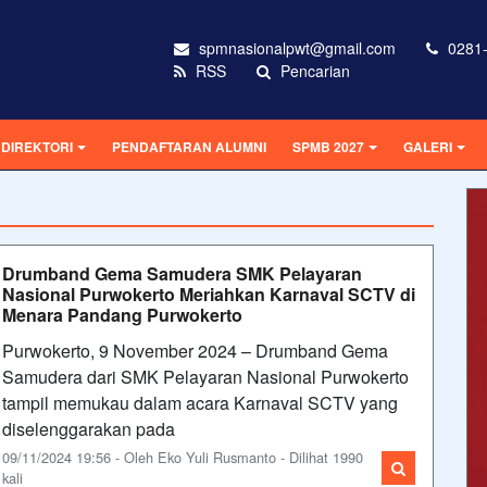
spmnasionalpwt@gmail.com
0281-
RSS
Pencarian
DIREKTORI
PENDAFTARAN ALUMNI
SPMB 2027
GALERI
Drumband Gema Samudera SMK Pelayaran
Nasional Purwokerto Meriahkan Karnaval SCTV di
Menara Pandang Purwokerto
Purwokerto, 9 November 2024 – Drumband Gema
Samudera dari SMK Pelayaran Nasional Purwokerto
tampil memukau dalam acara Karnaval SCTV yang
diselenggarakan pada
09/11/2024 19:56 - Oleh Eko Yuli Rusmanto - Dilihat 1990
kali