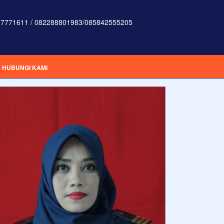
7771611 / 082288801983/085842555205
HUBUNGI KAMI