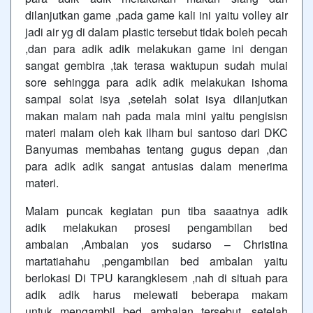
dilanjutkan game ,pada game kali ini yaitu volley air
jadi air yg di dalam plastic tersebut tidak boleh pecah
,dan para adik adik melakukan game ini dengan
sangat gembira ,tak terasa waktupun sudah mulai
sore sehingga para adik adik melakukan ishoma
sampai solat isya ,setelah solat isya dilanjutkan
makan malam nah pada mala mini yaitu pengisisn
materi malam oleh kak ilham bui santoso dari DKC
Banyumas membahas tentang gugus depan ,dan
para adik adik sangat antusias dalam menerima
materi.
Malam puncak kegiatan pun tiba saaatnya adik
adik melakukan prosesi pengambilan bed
ambalan ,Ambalan yos sudarso – Christina
martatiahahu ,pengambilan bed ambalan yaitu
berlokasi Di TPU karangklesem ,nah di situah para
adik adik harus melewati beberapa makam
untuk mengambil bed ambalan tersebut ,setelah