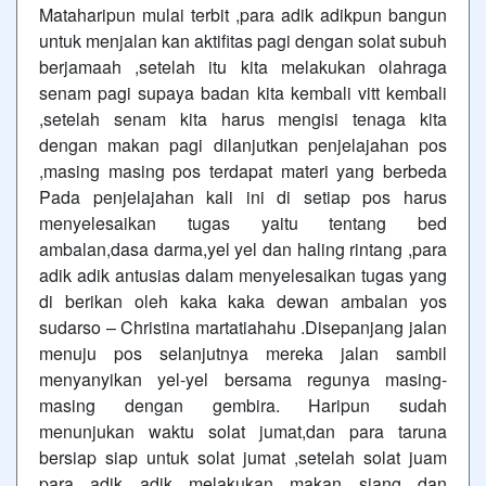
Mataharipun mulai terbit ,para adik adikpun bangun
untuk menjalan kan
aktifitas pagi dengan solat subuh
berjamaah ,setelah itu kita melakukan olahraga
senam pagi supaya badan kita kembali vitt kembali
,setelah senam kita harus mengisi tenaga kita
dengan makan pagi dilanjutkan penjelajahan pos
,masing masing pos terdapat materi yang berbeda
Pada penjelajahan kali ini di setiap pos harus
menyelesaikan tugas yaitu tentang bed
ambalan,dasa darma,yel yel dan haling rintang ,para
adik adik antusias dalam menyelesaikan tugas yang
di berikan oleh kaka kaka dewan ambalan yos
sudarso – Christina martatiahahu .Disepanjang jalan
menuju pos selanjutnya mereka jalan sambil
menyanyikan yel-yel bersama regunya masing-
masing dengan gembira. Haripun sudah
menunjukan waktu solat jumat,dan para taruna
bersiap siap untuk solat jumat ,setelah solat juam
para adik adik melakukan makan siang dan