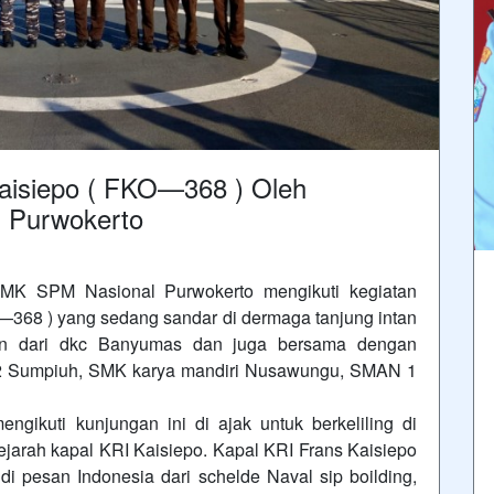
Kaisiepo ( FKO—368 ) Oleh
 Purwokerto
MK SPM Nasional Purwokerto mengikuti kegiatan
—368 ) yang sedang sandar di dermaga tanjung intan
lan dari dkc Banyumas dan juga bersama dengan
N 2 Sumpiuh, SMK karya mandiri Nusawungu, SMAN 1
gikuti kunjungan ini di ajak untuk berkeliling di
sejarah kapal KRI Kaisiepo. Kapal KRI Frans Kaisiepo
di pesan Indonesia dari schelde Naval sip boilding,