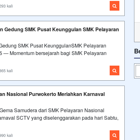
293 kali
an Gedung SMK Pusat Keunggulan SMK Pelayaran
n Gedung SMK Pusat KeunggulanSMK Pelayaran
B
025 — Momentum bersejarah bagi SMK Pelayaran
865 kali
 Nasional Purwokerto Meriahkan Karnaval
 Gema Samudera dari SMK Pelayaran Nasional
rnaval SCTV yang diselenggarakan pada hari Sabtu,
990 kali