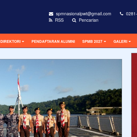
spmnasionalpwt@gmail.com
0281-
RSS
Pencarian
DIREKTORI
PENDAFTARAN ALUMNI
SPMB 2027
GALERI