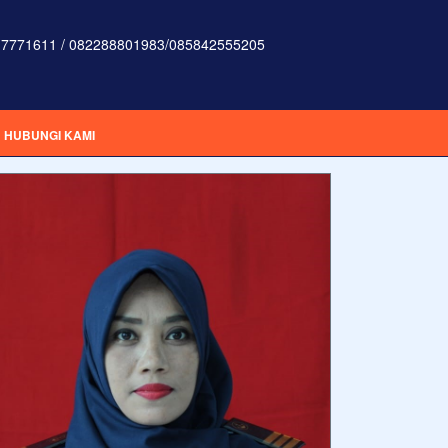
7771611 / 082288801983/085842555205
HUBUNGI KAMI