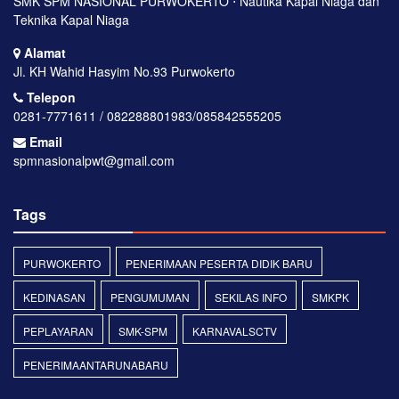
SMK SPM NASIONAL PURWOKERTO ⋅ Nautika Kapal Niaga dan
Teknika Kapal Niaga
Alamat
Jl. KH Wahid Hasyim No.93 Purwokerto
Telepon
0281-7771611 / 082288801983/085842555205
Email
spmnasionalpwt@gmail.com
Tags
PURWOKERTO
PENERIMAAN PESERTA DIDIK BARU
KEDINASAN
PENGUMUMAN
SEKILAS INFO
SMKPK
PEPLAYARAN
SMK-SPM
KARNAVALSCTV
PENERIMAANTARUNABARU