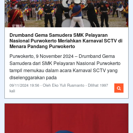
Drumband Gema Samudera SMK Pelayaran
Nasional Purwokerto Meriahkan Karnaval SCTV di
Menara Pandang Purwokerto
Purwokerto, 9 November 2024 – Drumband Gema
Samudera dari SMK Pelayaran Nasional Purwokerto
tampil memukau dalam acara Karnaval SCTV yang
diselenggarakan pada
09/11/2024 19:56 - Oleh Eko Yuli Rusmanto - Dilihat 1997
kali