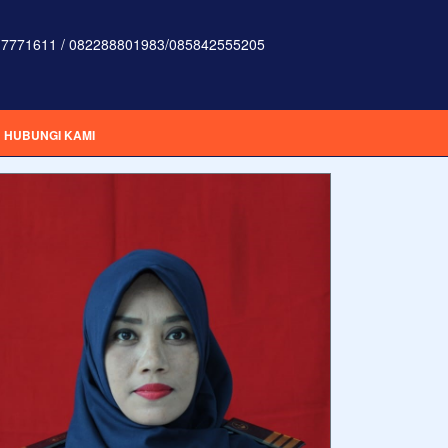
7771611 / 082288801983/085842555205
HUBUNGI KAMI