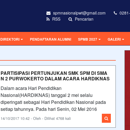
spmnasionalpwt@gmail.com
0281-
RSS
Pencarian
DIREKTORI
PENDAFTARAN ALUMNI
SPMB 2027
GALERI
PARTISIPASI PERTUNJUKAN SMK SPM DI SMA
N 2 PURWOKERTO DALAM ACARA HARDIKNAS
Dalam acara Hari Pendidikan
Nasional(HARDIKNAS) tanggal 2 mei selalu
diperingati sebagai Hari Pendidikan Nasional pada
setiap tahunnya. Pada hari Senin, 02 Mei 2016
14/10/2017 10:42 - Oleh - Dilihat 4768 kali