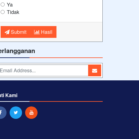
Ya
Tidak
Submit
Hasil
erlangganan
uti Kami