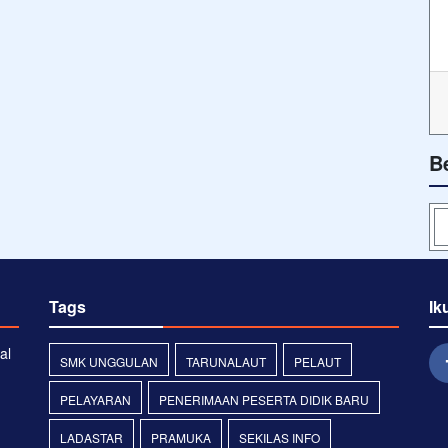
B
Tags
Ik
al
SMK UNGGULAN
TARUNALAUT
PELAUT
PELAYARAN
PENERIMAAN PESERTA DIDIK BARU
LADASTAR
PRAMUKA
SEKILAS INFO